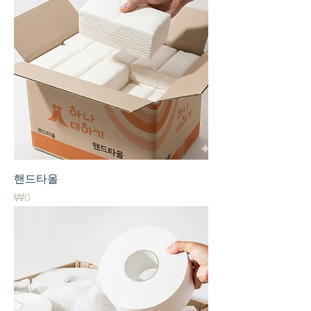
핸드타올
가격
₩0