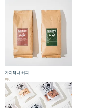
가치하나 커피
가격
₩0