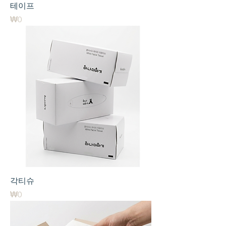
테이프
가격
₩0
각티슈
가격
₩0