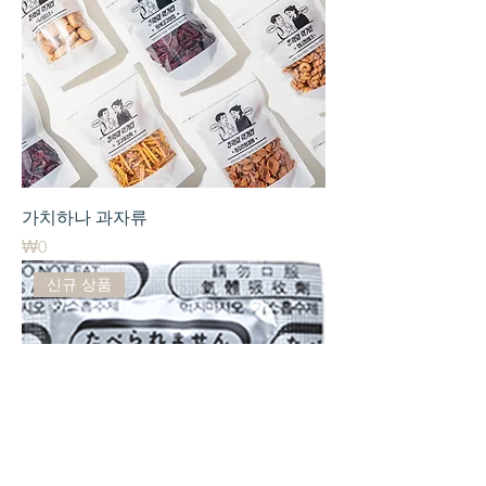
가치하나 과자류
가격
₩0
신규 상품