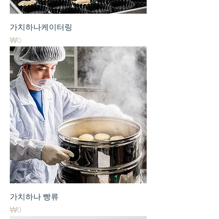
가치하나케이터링
가격
₩0
가치하나 빵류
가격
₩0