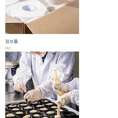
점보롤
가격
₩0