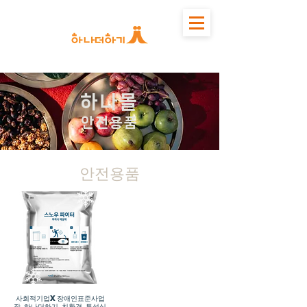
하나몰
안전용품
안전용품
사회적기업x장애인표준사업
장 하나더하기 친환경 투석식