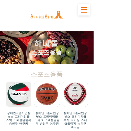
하나몰
스포츠용품
스포츠용품
장애인표준사업장
장애인표준사업장
장애인표준사업장
낫소 프리미엄급
낫소 프리미엄급
낫소 프리미엄급
스맥 스페셜올림픽
스파크 스페셜올림
투지 라이징 스페
승인구 배구공
픽 승인구 농구공
셜올림픽 승인구
축구공